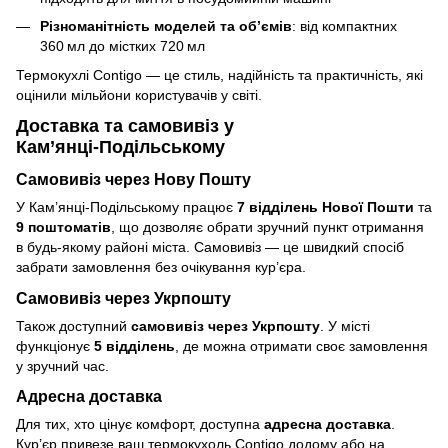
Різноманітність моделей та об’ємів
: від компактних
360 мл до містких 720 мл
Термокухлі Contigo — це стиль, надійність та практичність, які
оцінили мільйони користувачів у світі.
Доставка та самовивіз у
Кам’янці‑Подільському
Самовивіз через Нову Пошту
У Кам’янці‑Подільському працює
7 відділень Нової Пошти
та
9 поштоматів
, що дозволяє обрати зручний пункт отримання
в будь‑якому районі міста. Самовивіз — це швидкий спосіб
забрати замовлення без очікування кур’єра.
Самовивіз через Укрпошту
Також доступний
самовивіз через Укрпошту
. У місті
функціонує
5 відділень
, де можна отримати своє замовлення
у зручний час.
Адресна доставка
Для тих, хто цінує комфорт, доступна
адресна доставка
.
Кур’єр привезе ваш термокухоль Contigo додому або на