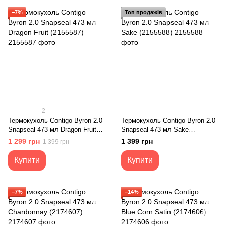
−7%
Топ продажів
2
Термокухоль Contigo Byron 2.0
Термокухоль Contigo Byron 2.0
Snapseal 473 мл Dragon Fruit
Snapseal 473 мл Sake
(2155587)
(2155588)
1 299 грн
1 399 грн
1 399 грн
Купити
Купити
−7%
−14%