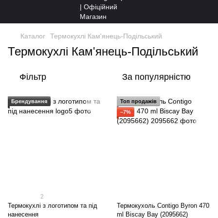
Каталог
Термокухлі Кам'янець-Подільський
Термокухлі Кам'янець-Подільський
Фільтр
За популярністю
Брендування
Топ продажів
−7%
2
Термокухлі з логотипом та під
Термокухоль Contigo Byron 470
нанесення
ml Biscay Bay (2095662)