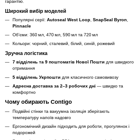
гарантію.
Широкий вибір моделей
Популярні серії:
Autoseal West Loop
,
SnapSeal Byron
,
Pinnacle
Об’єми: 360 мл, 470 мл, 590 мл та 720 мл
Кольори: чорний, сталевий, білий, синій, рожевий
Зручна логістика
7 відділень та 9 поштоматів Нової Пошти
для швидкого
отримання
5 відділень Укрпошти
для класичного самовивозу
Адресна доставка за 2–3 робочих дні
— швидко та
комфортно
Чому обирають Contigo
Подвійні стінки та вакуумна ізоляція зберігають
температуру напоїв надовго
Ергономічний дизайн підходить для роботи, прогулянок і
подорожей