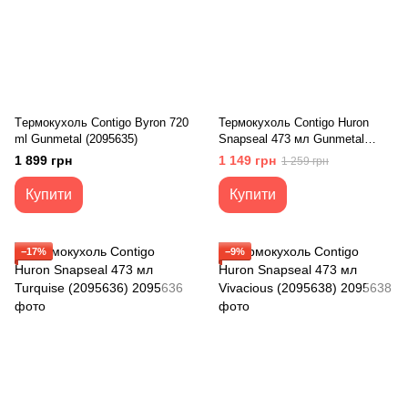
Tермокухоль Contigo Byron 720
Термокухоль Contigo Huron
ml Gunmetal (2095635)
Snapseal 473 мл Gunmetal
(2095637)
1 899 грн
1 149 грн
1 259 грн
Купити
Купити
−17%
−9%