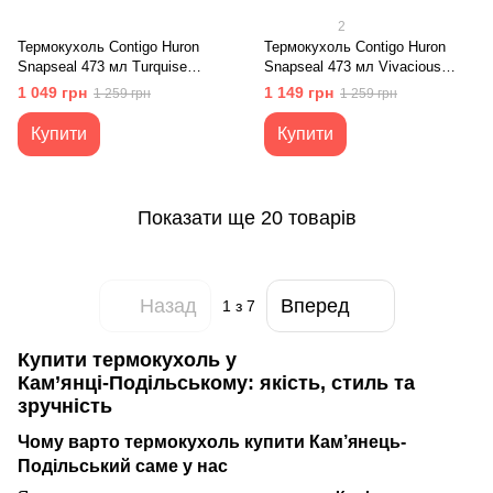
2
Термокухоль Contigo Huron
Термокухоль Contigo Huron
Snapseal 473 мл Turquise
Snapseal 473 мл Vivacious
(2095636)
(2095638)
1 049 грн
1 149 грн
1 259 грн
1 259 грн
Купити
Купити
Показати ще 20 товарів
Назад
Вперед
1
з 7
Купити термокухоль у
Кам’янці‑Подільському: якість, стиль та
зручність
Чому варто
термокухоль купити Кам’янець-
Подільський
саме у нас