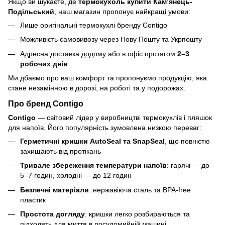
Якщо ви шукаєте, де
термокухоль купити Кам’янець-
Подільський
, наш магазин пропонує найкращі умови:
Лише оригінальні термокухлі бренду Contigo
Можливість самовивозу через Нову Пошту та Укрпошту
Адресна доставка додому або в офіс протягом
2–3
робочих днів
Ми дбаємо про ваш комфорт та пропонуємо продукцію, яка
стане незамінною в дорозі, на роботі та у подорожах.
Про бренд Contigo
Contigo
— світовий лідер у виробництві термокухлів і пляшок
для напоїв. Його популярність зумовлена низкою переваг:
Герметичні кришки AutoSeal та SnapSeal
, що повністю
захищають від протікань
Тривале збереження температури напоїв
: гарячі — до
5–7 годин, холодні — до 12 годин
Безпечні матеріали
: нержавіюча сталь та BPA‑free
пластик
Простота догляду
: кришки легко розбираються та
підходять для миття в посудомийній машині