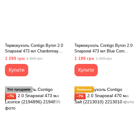
Термокухоль Contigo Byron 2.0
Термокухоль Contigo Byron 2.0
Snapseal 473 мл Chardonnay
Snapseal 473 мл Blue Corn
(2174607)
Satin (2174606)
1 299 грн
1 199 грн
1 399 грн
1 399 грн
Купити
Купити
Топ продажів
Новинка
−7%
−7%