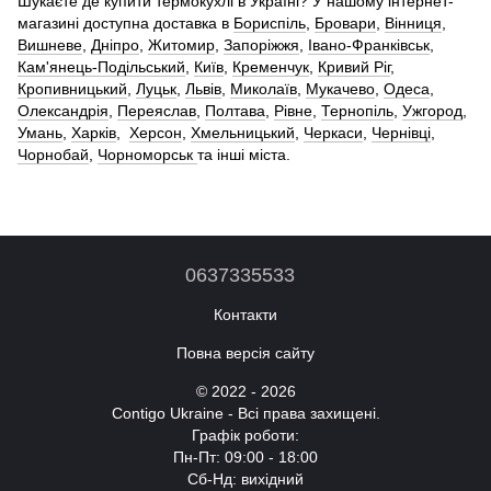
Шукаєте де купити термокухлі в Україні? У нашому інтернет-
магазині доступна доставка в
Бориспіль
,
Бровари
,
Вінниця
,
Вишневе
,
Дніпро
,
Житомир
,
Запоріжжя
,
Івано-Франківськ
,
Кам'янець-Подільський
,
Київ
,
Кременчук
,
Кривий Ріг
,
Кропивницький
,
Луцьк
,
Львів
,
Миколаїв
,
Мукачево
,
Одеса
,
Олександрія
,
Переяслав
,
Полтава
,
Рівне
,
Тернопіль
,
Ужгород
,
Умань
,
Харків
,
Херсон
,
Хмельницький
,
Черкаси
,
Чернівці
,
Чорнобай
,
Чорноморськ
та інші міста.
0637335533
Контакти
Повна версія сайту
© 2022 - 2026
Contigo Ukraine - Всі права захищені.
Графік роботи:
Пн-Пт: 09:00 - 18:00
Сб-Нд: вихідний