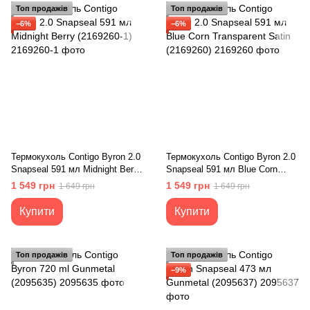
Топ продажів
Топ продажів
−6%
−6%
Термокухоль Contigo Byron 2.0
Термокухоль Contigo Byron 2.0
Snapseal 591 мл Midnight Berry
Snapseal 591 мл Blue Corn
(2169260-1)
Transparent Satin (2169260)
1 549 грн
1 549 грн
1 649 грн
1 649 грн
Купити
Купити
Топ продажів
Топ продажів
−9%