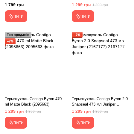
1 799 грн
1 299 грн
1 399 грн
Купити
Купити
Топ продажів
−7%
−7%
Термокухоль Contigo Byron 470
Термокухоль Contigo Byron 2.0
ml Matte Black (2095663)
Snapseal 473 мл Juniper
(2167177)
1 299 грн
1 299 грн
1 399 грн
1 399 грн
Купити
Купити