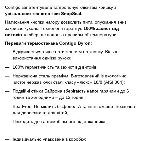
Contigo запатентувала та пропонує клієнтам кришку з
унікальною технологією
SnapSeal.
Натискання кнопки нагору дозволить пити, опускання вниз
закриває кухоль. Технологія гарантує
100% захист від
витоків
та зберігає напої за правильної температури.
Переваги термостакана
Contigo Byron
:
Відкривається лише натисканням на кнопку. Вільне
використання однією рукою;
100% герметичність та захист від витоків;
Нержавіюча сталь преміум. Виготовлений із екологічно
чистої нержавіючої сталі класу «люкс» 18/8 (AISI 304);
Подвійні стінки Байрона зберігають напої гарячими до 6
годин та холодними – до 12 годин;
Bpa-Free. Не містить бісфенол-А та інші токсини. Безпечна
для дорослих та для дітей;
Підходить для автомобільного підстаканника;
Індивідуально упакована в коробку;