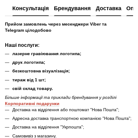
Консультація
Брендування
Доставка
Опл
Прийом замовлень через месенджери Viber та
Telegram цілодобово
Наші послуги
:
лазерне гравіювання логотипа;
друк логотипа;
безкоштовна візуалізація;
тираж від 1 шт;
свій склад товару.
Більше інформації та приклади брендування у розділі
Ко
рпоративні подарунки
Доставка на відділення або поштомат "Нова Пошта";
Адресна доставка транспортною компанією "Нова Пошта";
Доставка на відділення "Укрпошта";
Самовивіз з магазину.