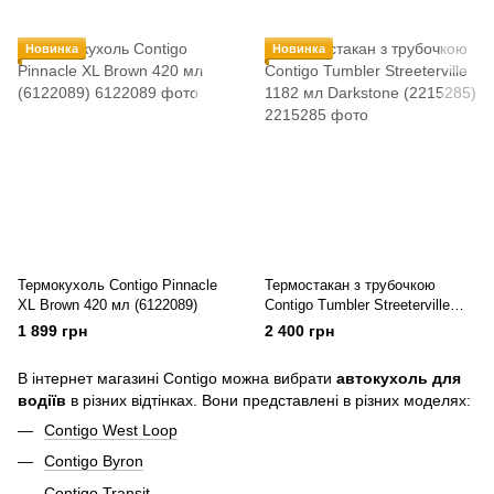
Новинка
Новинка
Термокухоль Contigo Pinnacle
Термостакан з трубочкою
XL Brown 420 мл (6122089)
Contigo Tumbler Streeterville
1182 мл Darkstone (2215285)
1 899 грн
2 400 грн
В інтернет магазині Contigo можна вибрати
автокухоль для
водіїв
в різних відтінках. Вони представлені в різних моделях:
Contigo West Loop
Contigo Byron
Contigo Transit