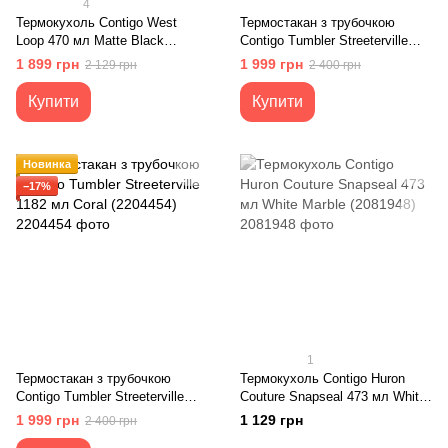
4
Термокухоль Contigo West
Термостакан з трубочкою
Loop 470 мл Matte Black
Contigo Tumbler Streeterville
(2095800)
1182 мл Reef (2201794)
1 899 грн
1 999 грн
2 129 грн
2 400 грн
Купити
Купити
Новинка
−17%
1
Термостакан з трубочкою
Термокухоль Contigo Huron
Contigo Tumbler Streeterville
Couture Snapseal 473 мл White
1182 мл Coral (2204454)
Marble (2081948)
1 999 грн
1 129 грн
2 400 грн