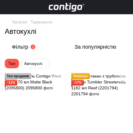
Каталог
Термокухлі
Автокухлі
Фільтр
За популярністю
1
Тип
Автокухлі
Топ продажів
Новинка
−11%
−17%