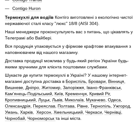
Contigo Huron
Термокухлі
для водіїв
Контіго виготовлені з екологічно чистої
нержавіючої сталі класу "люкс" 18/8 (AISI 304).
Наші менеджери проконсультують вас з питань, що цікавлять у
Телеграмі або Вайбері.
Вся продукція упаковується у фірмове крафтове впакування з
наповнювачем від нашого магазину.
Доставка продукції можлива у будь-який регіон України будь-
якими зручними для клієнта поштовими службами.
Шукаєте де купити термокухлі в Україні? У нашому інтернет-
магазині доступна доставка в
Бориспіль
,
Бровари
,
Вінниця
,
Вишневе
,
Дніпро
,
Житомир
,
Запоріжжя
,
Івано-Франківськ
,
Кам'янець-Подільський
,
Київ
,
Кременчук
,
Кривий Ріг
,
Кропивницький
,
Луцьк
,
Львів
,
Миколаїв
,
Мукачево
,
Одеса
,
Олександрія
,
Переяслав
,
Полтава
,
Рівне
,
Тернопіль
,
Ужгород
,
Умань
,
Харків
,
Херсон
,
Хмельницький
,
Черкаси
,
Чернівці
,
Чорнобай
,
Чорноморськ
та інші міста.