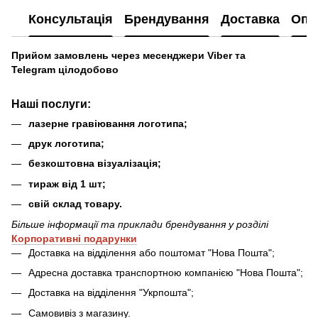
Консультація
Брендування
Доставка
Опл
Прийом замовлень через месенджери Viber та
Telegram цілодобово
Наші послуги
:
лазерне гравіювання логотипа;
друк логотипа;
безкоштовна візуалізація;
тираж від 1 шт;
свій склад товару.
Більше інформації та приклади брендування у розділі
Ко
рпоративні подарунки
Доставка на відділення або поштомат "Нова Пошта";
Адресна доставка транспортною компанією "Нова Пошта";
Доставка на відділення "Укрпошта";
Самовивіз з магазину.