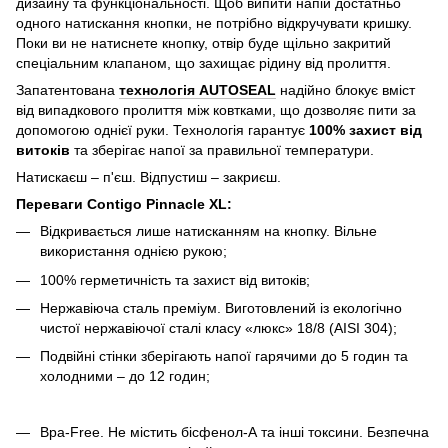
дизайну та функціональності. Щоб випити напій достатньо
одного натискання кнопки, не потрібно відкручувати кришку.
Поки ви не натиснете кнопку, отвір буде щільно закритий
спеціальним клапаном, що захищає рідину від пролиття.
Запатентована
технологія AUTOSEAL
надійно блокує вміст
від випадкового пролиття між ковтками, що дозволяє пити за
допомогою однієї руки. Технологія гарантує
100% захист від
витоків
та зберігає напої за правильної температури.
Натискаєш – п'єш. Відпустиш – закриєш.
Переваги Contigo Pinnacle XL:
Відкривається лише натисканням на кнопку. Вільне
використання однією рукою;
100% герметичність та захист від витоків;
Нержавіюча сталь преміум. Виготовлений із екологічно
чистої нержавіючої сталі класу «люкс» 18/8 (AISI 304);
Подвійні стінки зберігають напої гарячими до 5 годин та
холодними – до 12 годин;
Bpa-Free. Не містить бісфенол-А та інші токсини. Безпечна