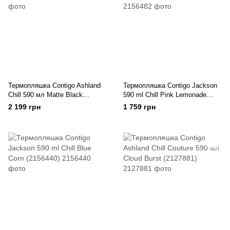
Термопляшка Contigo Ashland
Термопляшка Contigo Jackson
Chill 590 мл Matte Black
590 ml Chill Pink Lemonade
(2136778)
(2156482)
2 199 грн
1 759 грн