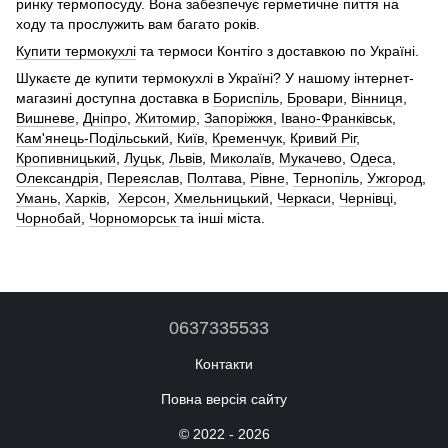
ринку термопосуду. Вона забезпечує герметичне пиття на
ходу та прослужить вам багато років.
Купити термокухлі
та термоси Контіго з доставкою по Україні.
Шукаєте де купити термокухлі в Україні? У нашому інтернет-
магазині доступна доставка в
Бориспіль
,
Бровари
,
Вінниця
,
Вишневе
,
Дніпро
,
Житомир
,
Запоріжжя
,
Івано-Франківськ
,
Кам'янець-Подільський
,
Київ
,
Кременчук
,
Кривий Ріг
,
Кропивницький
,
Луцьк
,
Львів
,
Миколаїв
,
Мукачево
,
Одеса
,
Олександрія
,
Переяслав
,
Полтава
,
Рівне
,
Тернопіль
,
Ужгород
,
Умань
,
Харків
,
Херсон
,
Хмельницький
,
Черкаси
,
Чернівці
,
Чорнобай
,
Чорноморськ
та інші міста.
0637335533
Контакти
Повна версія сайту
© 2022 - 2026