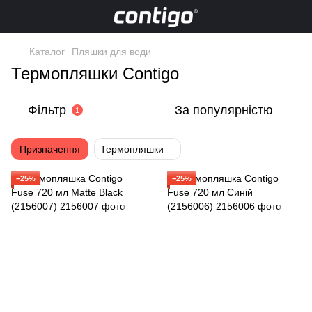
Каталог
Пляшки для води
Термопляшки Contigo
Фільтр
За популярністю
1
Призначення
Термопляшки
−25%
−25%