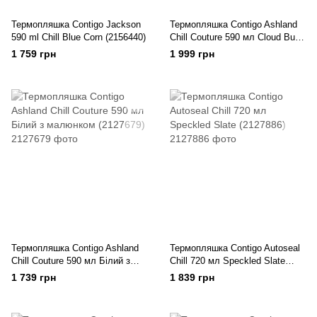
Термопляшка Contigo Jackson
Термопляшка Contigo Ashland
590 ml Chill Blue Corn (2156440)
Chill Couture 590 мл Cloud Burst
(2127881)
1 759 грн
1 999 грн
Термопляшка Contigo Ashland
Термопляшка Contigo Autoseal
Chill Couture 590 мл Білий з
Chill 720 мл Speckled Slate
малюнком (2127679)
(2127886)
1 739 грн
1 839 грн