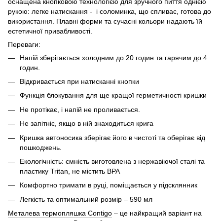
оснащена кнопковою технологією для зручного пиття однією
рукою: легке натискання - і соломинка, що спливає, готова до
використання. Плавні форми та сучасні кольори надають їй
естетичної привабливості.
Переваги:
Напій зберігається холодним до 20 годин та гарячим до 4
годин.
Відкривається при натисканні кнопки
Функція блокування для ще кращої герметичності кришки
Не протікає, і напій не проливається.
Не запітніє, якщо в ній знаходиться крига
Кришка автоносика зберігає його в чистоті та оберігає від
пошкоджень.
Екологічність: ємність виготовлена ​​з нержавіючої сталі та
пластику Tritan, не містить BPA
Комфортно тримати в руці, поміщається у підсклянник
Легкість та оптимальний розмір – 590 мл
Металева термопляшка Contigo
– це найкращий варіант на