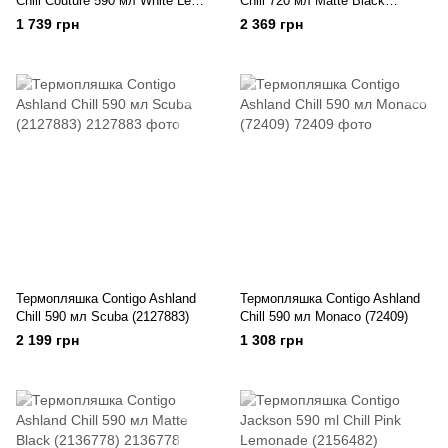
Chill Couture 590 мл White Leaf
Chill 720 мл Matte Black
(2127882)
(2127889)
1 739 грн
2 369 грн
Термопляшка Contigo Ashland
Термопляшка Contigo Ashland
Chill 590 мл Scuba (2127883)
Chill 590 мл Monaco (72409)
2 199 грн
1 308 грн