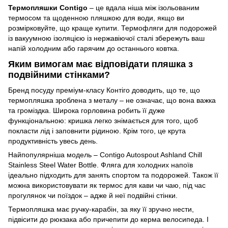
Термопляшки Contigo
– це вдала ніша між ізольованим
термосом та щоденною пляшкою для води, якщо ви
розмірковуйте, що краще купити. Термофляги для подорожей
із вакуумною ізоляцією із нержавіючої сталі збережуть ваш
напій холодним або гарячим до останнього ковтка.
Яким вимогам має відповідати пляшка з
подвійними стінками?
Бренд посуду преміум-класу Контіго доводить, що те, що
термопляшка зроблена з металу – не означає, що вона важка
та громіздка. Широка горловина робить її дуже
функціональною: кришка легко знімається для того, щоб
покласти лід і заповнити рідиною. Крім того, це крута
продуктивність увесь день.
Найпопулярніша модель – Contigo Autospout Ashland Chill
Stainless Steel Water Bottle. Фляга для холодних напоїв
ідеально підходить для занять спортом та подорожей. Також її
можна використовувати як термос для кави чи чаю, під час
прогулянок чи поїздок – адже й неї подвійні стінки.
Термопляшка має ручку-карабін, за яку її зручно нести,
підвісити до рюкзака або причепити до керма велосипеда. І