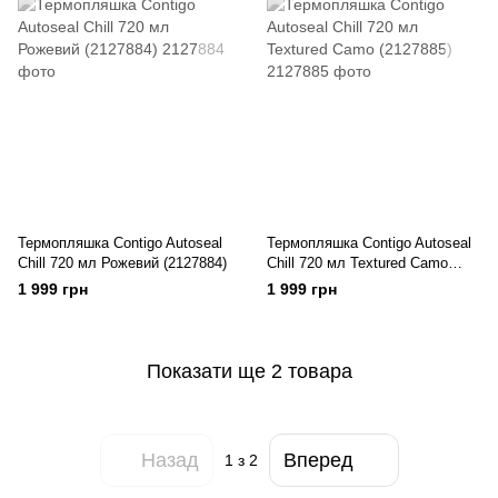
Термопляшка Contigo Autoseal
Термопляшка Contigo Autoseal
Chill 720 мл Рожевий (2127884)
Chill 720 мл Textured Camo
(2127885)
1 999 грн
1 999 грн
Показати ще 2 товара
Назад
Вперед
1
з 2