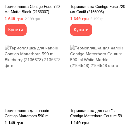
Термопляшка Contigo Fuse 720
Термопляшка Contigo Fuse 720
мл Matte Black (2156007)
мл Синій (2156006)
1 649 грн
1 649 грн
2 199 грн
2 199 грн
Купити
Купити
Термопляшка для напоїв
Термопляшка для напоїв
Contigo Matterhorn 590 ml
Contigo Matterhorn Couture 590
Blueberry (2136678)
ml White Marble (2104548)
1 149 грн
1 149 грн