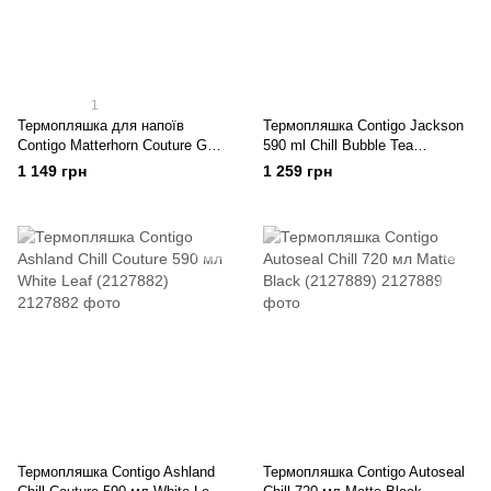
1
Термопляшка для напоїв
Термопляшка Contigo Jackson
Contigo Matterhorn Couture Gold
590 ml Chill Bubble Tea
590 ml (2124062)
(2156481)
1 149 грн
1 259 грн
Термопляшка Contigo Ashland
Термопляшка Contigo Autoseal