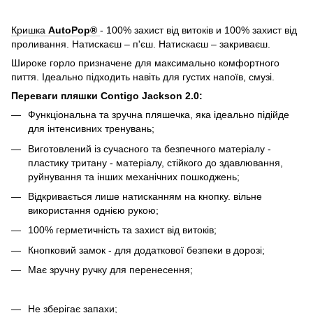
Кришка
AutoPop®
- 100% захист від витоків и 100% захист від
проливання. Натискаєш – п'єш. Натискаєш – закриваєш.
Широке горло призначене для максимально комфортного
пиття. Ідеально підходить навіть для густих напоїв, смузі.
Переваги пляшки Contigo Jackson 2.0:
Функціональна та зручна пляшечка, яка ідеально підійде
для інтенсивних тренувань;
Виготовлений із сучасного та безпечного матеріалу -
пластику тритану - матеріалу, стійкого до здавлювання,
руйнування та інших механічних пошкоджень;
Відкривається лише натисканням на кнопку. вільне
використання однією рукою;
100% герметичність та захист від витоків;
Кнопковий замок - для додаткової безпеки в дорозі;
Має зручну ручку для перенесення;
Не зберігає запахи;