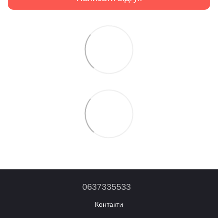
0637335533
Контакти