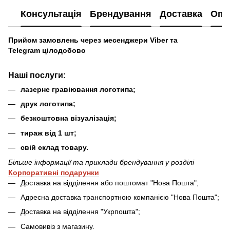
Консультація
Брендування
Доставка
Опл
Прийом замовлень через месенджери Viber та
Telegram цілодобово
Наші послуги
:
лазерне гравіювання логотипа;
друк логотипа;
безкоштовна візуалізація;
тираж від 1 шт;
свій склад товару.
Більше інформації та приклади брендування у розділі
Ко
рпоративні подарунки
Доставка на відділення або поштомат "Нова Пошта";
Адресна доставка транспортною компанією "Нова Пошта";
Доставка на відділення "Укрпошта";
Самовивіз з магазину.