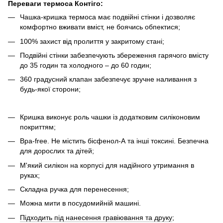
Переваги термоса Контіго:
Чашка-кришка термоса має подвійні стінки і дозволяє
комфортно вживати вміст, не боячись обпектися;
100% захист від пролиття у закритому стані;
Подвійні стінки забезпечують збереження гарячого вмісту
до 35 годин та холодного – до 60 годин;
360 градусний клапан забезпечує зручне наливання з
будь-якої сторони;
Кришка виконує роль чашки із додатковим силіконовим
покриттям;
Bpa-free. Не містить бісфенол-А та інші токсині. Безпечна
для дорослих та дітей;
М'який силікон на корпусі для надійного утримання в
руках;
Складна ручка для перенесення;
Можна мити в посудомийній машині.
Підходить під нанесення гравіювання та друку
;