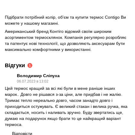
Підібрати потрібний колір, об'єм та купити термос Contigo Ви
можете у нашому магазині.
Американський бренд Контіго відомий своїм широким
асортиментом термосклянок. Компанія регулярно розробляє
та патентує нові технології, що дозволяють аксесуарам бути
максимально комфортними у використанні.
Відгуки
1
Володимир Сліпуха
06.07.2023 в 13:02
Цей термос кращий за всі які були в мене раніше інших
марок.. Довго не рішався з-за ціни, але придбав і не жалію.
Тримає тепло нереально довго, часом занадто довго і
приходиться остужувать. Є великий стакан і велика ручка, яка
складається, носить і наливать зручно. Буду звертатись ще,
думаю на подарунок якщо брати то це найкращий варіант
термоса.
Відповісти