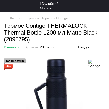
Каталог
Термоси
Термоси Contigo
Термос Contigo THERMALOCK
Thermal Bottle 1200 мл Matte Black
(2095795)
В наявності
Артикул:
2095795
1 відгук
Топ продажів
−6%