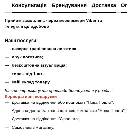
Консультація
Брендування
Доставка
Опл
Прийом замовлень через месенджери Viber та
Telegram цілодобово
Наші послуги
:
лазерне гравіювання логотипа;
друк логотипа;
безкоштовна візуалізація;
тираж від 1 шт;
свій склад товару.
Більше інформації та приклади брендування у розділі
Ко
рпоративні подарунки
Доставка на відділення або поштомат "Нова Пошта";
Адресна доставка транспортною компанією "Нова Пошта";
Доставка на відділення "Укрпошта";
Самовивіз з магазину.