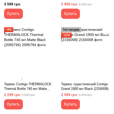
подарков
Black (2095795)
3 599 грн
2 999 грн
3 189 грн
Купить
Купить
−9%
Топ продаж
−21%
1
Термос Contigo THERMALOCK
Термос туристический Contigo
Thermal Bottle 740 мл Matte
Grand 1900 мл Black (2156008)
Black (2095794)
2 299 грн
2 599 грн
2 529 грн
3 299 грн
Купить
Купить