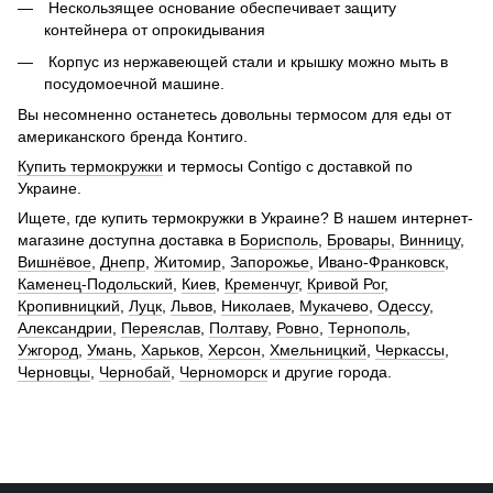
Нескользящее основание обеспечивает защиту
контейнера от опрокидывания
Корпус из нержавеющей стали и крышку можно мыть в
посудомоечной машине.
Вы несомненно останетесь довольны термосом для еды от
американского бренда Контиго.
Купить термокружки
и термосы Contigo с доставкой по
Украине.
Ищете, где купить термокружки в Украине? В нашем интернет-
магазине доступна доставка в
Борисполь
,
Бровары
,
Винницу
,
Вишнёвое
,
Днепр
,
Житомир
,
Запорожье
,
Ивано-Франковск
,
Каменец-Подольский
,
Киев
,
Кременчуг
,
Кривой Рог
,
Кропивницкий
,
Луцк
,
Львов
,
Николаев
,
Мукачево
,
Одессу
,
Александрии
,
Переяслав
,
Полтаву
,
Ровно
,
Тернополь
,
Ужгород
,
Умань
,
Харьков
,
Херсон
,
Хмельницкий
,
Черкассы
,
Черновцы
,
Чернобай
,
Черноморск
и другие города.