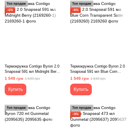
Топ продаж
Топ продаж
−6%
−6%
Термокружка Contigo Byron 2.0
Термокружка Contigo Byron 2.0
Snapseal 591 мл Midnight Berry
Snapseal 591 мл Blue Corn
(2169260-1)
Transparent Satin (2169260)
1 549 грн
1 549 грн
1 649 грн
1 649 грн
Купить
Купить
Топ продаж
Топ продаж
−9%