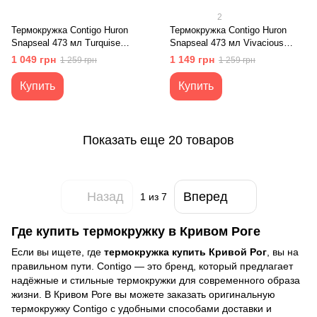
2
Термокружка Contigo Huron
Термокружка Contigo Huron
Snapseal 473 мл Turquise
Snapseal 473 мл Vivacious
(2095636)
(2095638)
1 049 грн
1 149 грн
1 259 грн
1 259 грн
Купить
Купить
Показать еще 20 товаров
Назад
Вперед
1
из 7
Где купить термокружку в Кривом Роге
Если вы ищете, где
термокружка купить Кривой Рог
, вы на
правильном пути. Contigo — это бренд, который предлагает
надёжные и стильные термокружки для современного образа
жизни. В Кривом Роге вы можете заказать оригинальную
термокружку Contigo с удобными способами доставки и