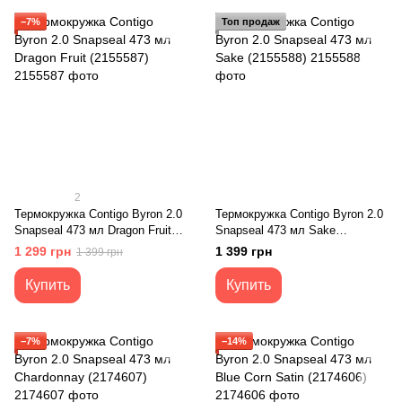
−7%
Топ продаж
2
Термокружка Contigo Byron 2.0
Термокружка Contigo Byron 2.0
Snapseal 473 мл Dragon Fruit
Snapseal 473 мл Sake
(2155587)
(2155588)
1 299 грн
1 399 грн
1 399 грн
Купить
Купить
−7%
−14%