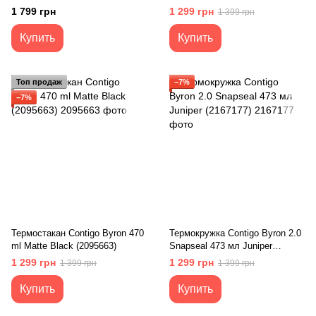
1 799 грн
1 299 грн
1 399 грн
Купить
Купить
Топ продаж
−7%
−7%
Термостакан Contigo Byron 470
Термокружка Contigo Byron 2.0
ml Matte Black (2095663)
Snapseal 473 мл Juniper
(2167177)
1 299 грн
1 299 грн
1 399 грн
1 399 грн
Купить
Купить