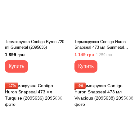
Tермокружка Contigo Byron 720
Термокружка Contigo Huron
ml Gunmetal (2095635)
Snapseal 473 мл Gunmetal
(2095637)
1 899 грн
1 149 грн
1 259 грн
Купить
Купить
−17%
−9%