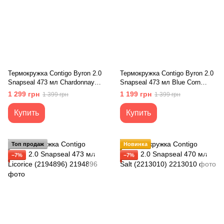
Термокружка Contigo Byron 2.0
Термокружка Contigo Byron 2.0
Snapseal 473 мл Chardonnay
Snapseal 473 мл Blue Corn
(2174607)
Satin (2174606)
1 299 грн
1 199 грн
1 399 грн
1 399 грн
Купить
Купить
Топ продаж
Новинка
−7%
−7%