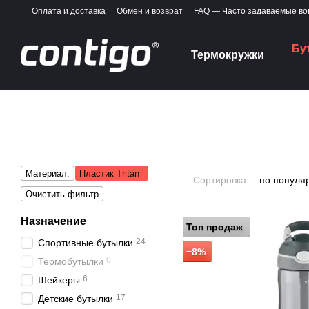
Перейти к основному контенту
Оплата и доставка
Обмен и возврат
FAQ — Часто задаваемые в
Бу
Термокружки
Материал:
Пластик Tritan
Сортировка:
по популя
Очистить фильтр
Назначение
Топ продаж
24
Спортивные бутылки
−8%
0
Термобутылки
6
Шейкеры
17
Детские бутылки