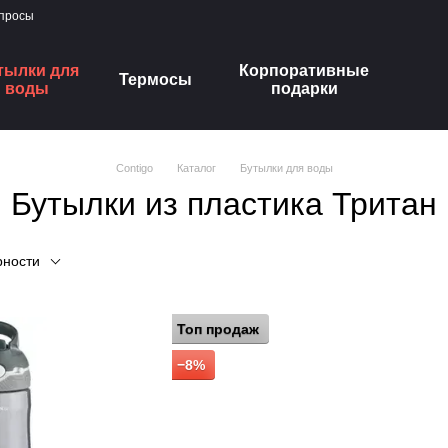
опросы
тылки для
Корпоративные
Термосы
воды
подарки
Contigo
Каталог
Бутылки для воды
Бутылки из пластика Тритан
рности
Топ продаж
−8%