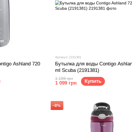
Артикул: 2191381
ntigo Ashland 720
Бутылка для воды Contigo Ashla
ml Scuba (2191381)
1 199 грн
Купить
1 099 грн
−8%