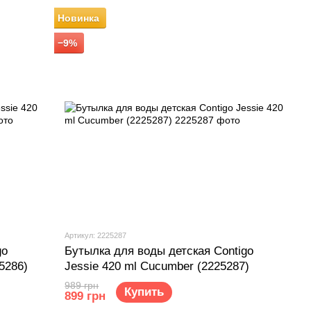
Новинка
−9%
Артикул: 2225287
go
Бутылка для воды детская Contigo
5286)
Jessie 420 ml Cucumber (‎2225287)
989 грн
Купить
899 грн