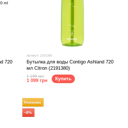
Артикул: 2191380
nd 720
Бутылка для воды Contigo Ashland 720
мл Citron (2191380)
1 199 грн
Купить
1 099 грн
Новинка
−8%