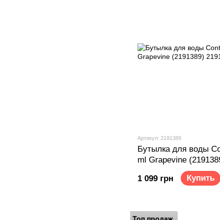
Артикул: 2191389
Бутылка для воды Con
ml Grapevine (219138
Купить
1 099 грн
Топ продаж