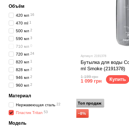
Объём
16
420 мл
1
470 ml
2
500 мл
3
590 мл
0
710 мл
24
720 мл
Артикул: 2191378
1
820 мл
Бутылка для воды Co
ml Smoke (2191378)
2
828 мл
1 199 грн
2
946 мл
Купить
1 099 грн
2
960 мл
Материал
Топ продаж
22
Нержавеющая сталь
53
Пластик Tritan
−8%
Модель