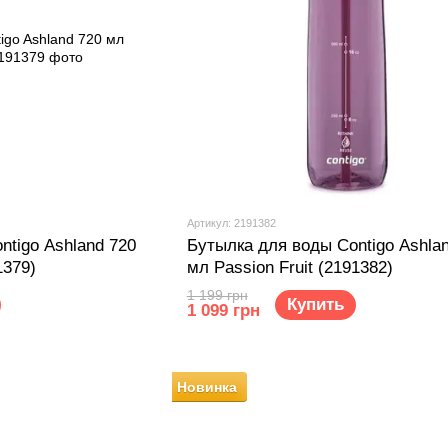
Артикул: 2191382
ntigo Ashland 720
Бутылка для воды Contigo Ashla
1379)
мл Passion Fruit (2191382)
1 199 грн
Купить
1 099 грн
Новинка