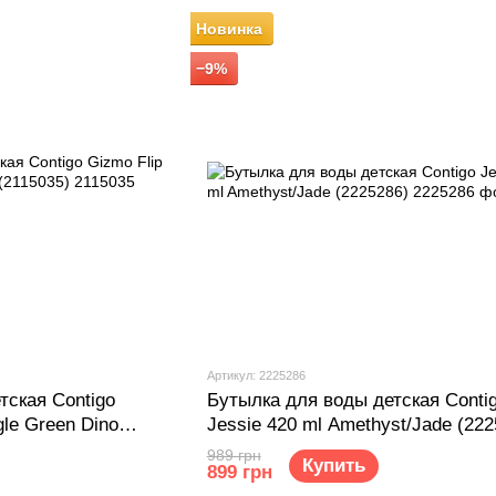
Новинка
−9%
Артикул: 2225286
тская Contigo
Бутылка для воды детская Conti
gle Green Dino
Jessie 420 ml Amethyst/Jade (222
989 грн
Купить
899 грн