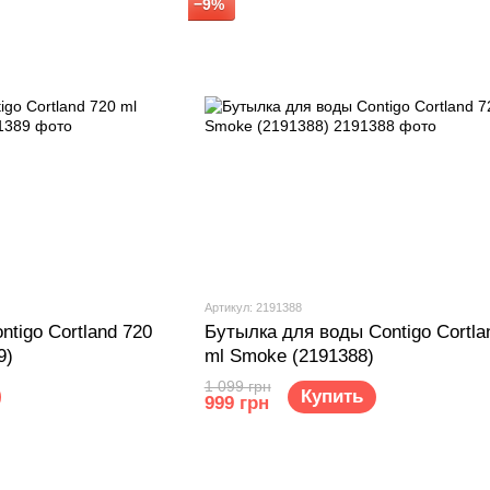
−9%
Артикул: 2191388
tigo Cortland 720
Бутылка для воды Contigo Cortla
9)
ml Smoke (2191388)
1 099 грн
Купить
999 грн