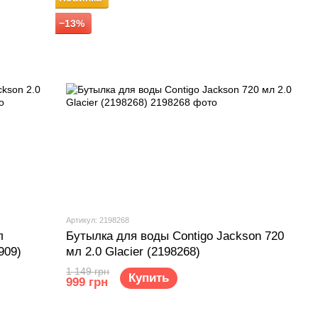
−13%
Артикул: 2198268
л
Бутылка для воды Contigo Jackson 720
909)
мл 2.0 Glacier (2198268)
1 149 грн
Купить
999 грн