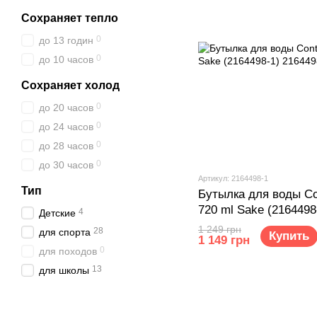
Сохраняет тепло
0
до 13 годин
0
до 10 часов
Сохраняет холод
0
до 20 часов
0
до 24 часов
0
до 28 часов
0
до 30 часов
Артикул: 2164498-1
Тип
Бутылка для воды Con
720 ml Sake (2164498
4
Детские
1 249 грн
28
для спорта
Купить
1 149 грн
0
для походов
13
для школы