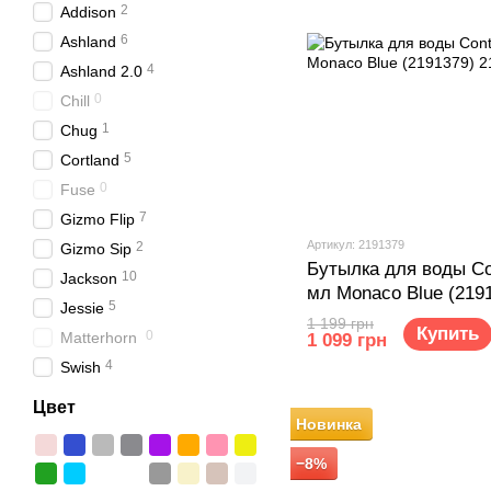
2
Addison
6
Ashland
4
Ashland 2.0
0
Chill
1
Chug
5
Cortland
0
Fuse
7
Gizmo Flip
Артикул: 2191379
2
Gizmo Sip
Бутылка для воды Co
10
Jackson
мл Monaco Blue (219
5
Jessie
1 199 грн
Купить
0
Matterhorn
1 099 грн
4
Swish
Цвет
Новинка
−8%