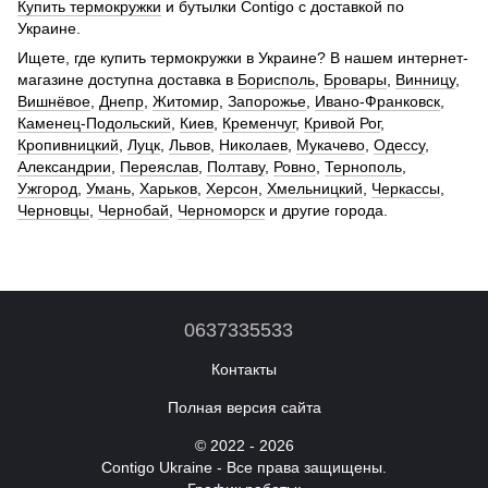
Купить термокружки
и бутылки Contigo с доставкой по
Украине.
Ищете, где купить термокружки в Украине? В нашем интернет-
магазине доступна доставка в
Борисполь
,
Бровары
,
Винницу
,
Вишнёвое
,
Днепр
,
Житомир
,
Запорожье
,
Ивано-Франковск
,
Каменец-Подольский
,
Киев
,
Кременчуг
,
Кривой Рог
,
Кропивницкий
,
Луцк
,
Львов
,
Николаев
,
Мукачево
,
Одессу
,
Александрии
,
Переяслав
,
Полтаву
,
Ровно
,
Тернополь
,
Ужгород
,
Умань
,
Харьков
,
Херсон
,
Хмельницкий
,
Черкассы
,
Черновцы
,
Чернобай
,
Черноморск
и другие города.
0637335533
Контакты
Полная версия сайта
© 2022 - 2026
Contigo Ukraine - Все права защищены.