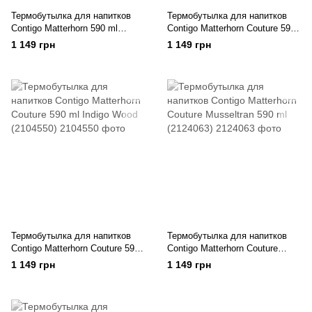
Термобутылка для напитков
Термобутылка для напитков
Contigo Matterhorn 590 ml
Contigo Matterhorn Couture 590
Blueberry (2136678)
ml White Marble (2104548)
1 149 грн
1 149 грн
Термобутылка для напитков
Термобутылка для напитков
Contigo Matterhorn Couture 590
Contigo Matterhorn Couture
ml Indigo Wood (2104550)
Musseltran 590 ml (2124063)
1 149 грн
1 149 грн