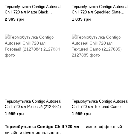
Термобутылка Contigo Autoseal
Термобутылка Contigo Autoseal
Chill 720 мл Matte Black
Chill 720 мл Speckled Slate
(2127889)
(2127886)
2 369 грн
1 839 грн
Термобутылка Contigo Autoseal
Термобутылка Contigo Autoseal
Chill 720 мл Розовый (2127884)
Chill 720 мл Textured Camo
(2127885)
1 999 грн
1 999 грн
Термобутылка Contigo Chill 720 мл
— имеет эффектный
дизайн и функциональность.