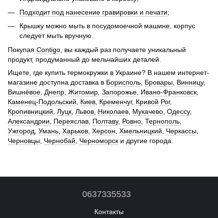
Подходит под нанесение гравировки и печати
;
Крышку можно мыть в посудомоечной машине, корпус
следует мыть вручную.
Покупая
Contigo
, вы каждый раз получаете уникальный
продукт, продуманный до мельчайших деталей.
Ищете, где купить термокружки в Украине? В нашем интернет-
магазине доступна доставка в
Борисполь
,
Бровары
,
Винницу
,
Вишнёвое
,
Днепр
,
Житомир
,
Запорожье
,
Ивано-Франковск
,
Каменец-Подольский
,
Киев
,
Кременчуг
,
Кривой Рог
,
Кропивницкий
,
Луцк
,
Львов
,
Николаев
,
Мукачево
,
Одессу
,
Александрии
,
Переяслав
,
Полтаву
,
Ровно
,
Тернополь
,
Ужгород
,
Умань
,
Харьков
,
Херсон
,
Хмельницкий
,
Черкассы
,
Черновцы
,
Чернобай
,
Черноморск
и другие города.
0637335533
Контакты