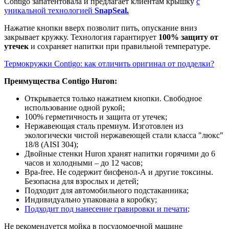
Contigo запатентовала и предлагает клиентам крышку
с
уникальной технологией
SnapSeal.
Нажатие кнопки вверх позволит пить, опускание вниз
закрывает кружку. Технология гарантирует
100% защиту от
утечек
и сохраняет напитки при правильной температуре.
Термокружки Contigo: как отличить оригинал от подделки?
Преимущества Contigo Huron:
Открывается только нажатием кнопки. Свободное
использование одной рукой;
100% герметичность и защита от утечек;
Нержавеющая сталь премиум. Изготовлен из
экологически чистой нержавеющей стали класса "люкс"
18/8 (AISI 304);
Двойные стенки Huron хранят напитки горячими до 6
часов и холодными – до 12 часов;
Bpa-free. Не содержит бисфенол-А и другие токсины.
Безопасна для взрослых и детей;
Подходит для автомобильного подстаканника;
Индивидуально упакована в коробку;
Подходит под нанесение гравировки и печати
;
Не рекомендуется мойка в посудомоечной машине